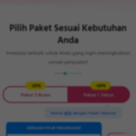
Pilih Paket Sesuai Kebutuhan
Anda
Investasi terbaik untuk Anda yang ingin meningkatkan
omset penjualan!
-20%
-60%
Paket 3 Bulan
Paket 1 Tahun
Hemat
60%
dengan Paket Tahunan
DENGAN FITUR TERLENGKAP