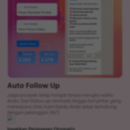
Auto Follow Up
Jaga prospek tetap hangat tanpa menyita waktu
Anda. Dari follow up otomatis hingga bot pintar yang
merespons chat, kami bantu Anda tetap terhubung
dengan pelanggan 24/7.
Ingatkan Pelanggan Otomatis