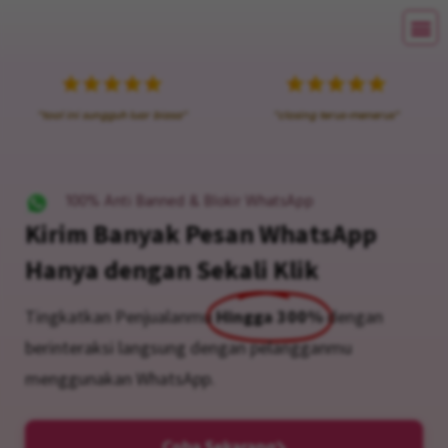
"tool ini sungguh luar biasa"
"closing terus-menerus"
100% Anti Banned & Blokir WhatsApp
Kirim Banyak Pesan WhatsApp
Hanya dengan Sekali Klik
Tingkatkan Penjualanmu
Hingga 300%
dengan
berinteraksi langsung dengan pelangganmu
menggunakan WhatsApp.