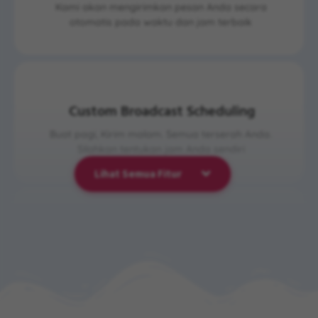
Kami akan mengirimkan pesan Anda secara
otomatis pada waktu dan jam terbaik
Custom Broadcast Scheduling
Buat pagi, Kirim malam. Semua terserah Anda.
Silahkan tentukan jam Anda sendiri
Lihat Semua Fitur
Auto Follow Up
Reminder & Follow Up customer otomatis bikin
closing rate meningkat hingga 3x lipat.