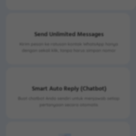
Send Unlimited Messages
Kirim pesan ke ratusan kontak WhatsApp hanya
dengan sekali klik, tanpa harus simpan nomor
Smart Auto Reply (Chatbot)
Buat chatbot Anda sendiri untuk menjawab setiap
pertanyaan secara otomatis