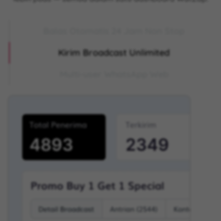
Balas Otomatis 24 Jam Non Stop
Kirim Broadcast Unlimited
Multi-user WhatsApp Web