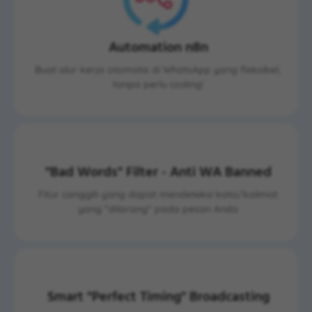
Automation n8n
Buat alur kerja otomatis di WhatsApp yang fleksibel,
tanpa perlu coding!
"Bad Words" Filter - Anti WA Banned
Fitur canggih yang dapat mendeteksi kata/kalimat
yang "dilarang" pada pesan Anda
Smart "Perfect Timing" Broadcasting