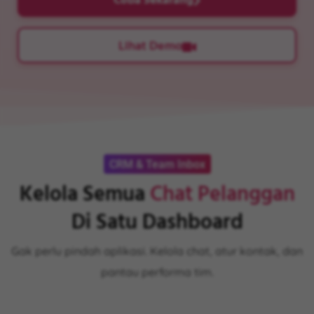
Coba Sekarang
Lihat Demo
CRM & Team Inbox
Kelola Semua
Chat Pelanggan
Di Satu Dashboard
Gak perlu pindah aplikasi. Kelola chat, atur kontak, dan
pantau performa tim.