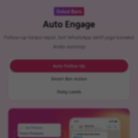
Solusi Baru
Auto Engage
Follow-up tanpa repot, bot WhatsApp aktif jaga koneksi
Anda nonstop
Auto Follow Up
Smart Bot Action
Daily Leads