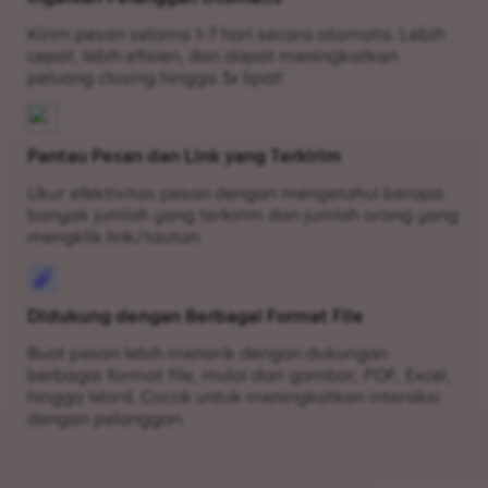
Kirim pesan selama 1-7 hari secara otomatis. Lebih
cepat, lebih efisien, dan dapat meningkatkan
peluang closing hingga 3x lipat!
Pantau Pesan dan Link yang Terkirim
Ukur efektivitas pesan dengan mengetahui berapa
banyak jumlah yang terkirim dan jumlah orang yang
mengklik link/tautan.
Didukung dengan Berbagai Format File
Buat pesan lebih menarik dengan dukungan
berbagai format file, mulai dari gambar, PDF, Excel,
hingga Word. Cocok untuk meningkatkan interaksi
dengan pelanggan.