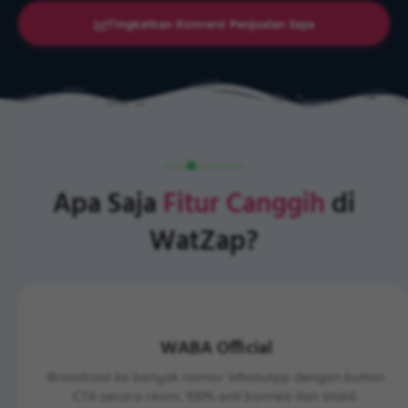
Tingkatkan Konversi Penjualan Saya
Apa Saja
Fitur Canggih
di
WatZap?
WABA Official
Broadcast ke banyak nomor WhatsApp dengan button
CTA secara resmi, 100% anti banned dan stabil.