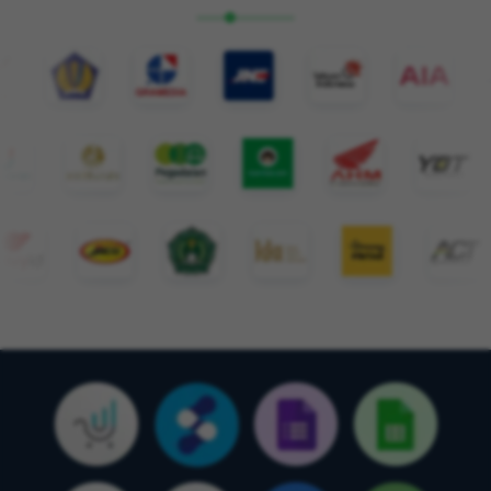
Smart Bot Action
Bot Canggih dengan berbagai action bikin aktivitas
di WhatsApp jadi produktif.
Daily Leads
Kelola Database Customer di WhatsApp jadi lebih
mudah dan menyenangkan.