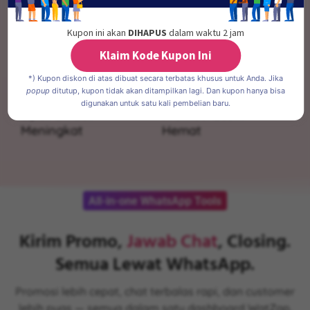
tanpa gangguan.
Satu nomor, bisa akses pakai App dan API secara
Kupon ini akan
DIHAPUS
dalam waktu 2 jam
bersamaan tanpa perlu beli nomor baru.
Klaim Kode Kupon Ini
3
x
50
%
*) Kupon diskon di atas dibuat secara terbatas khusus untuk Anda. Jika
popup
ditutup, kupon tidak akan ditampilkan lagi. Dan kupon hanya bisa
digunakan untuk satu kali pembelian baru.
Lipat Omzet
Promosi Lebih
Meningkat
Hemat
All-in-one WhatsApp Tools
Kirim Promo,
Jawab Chat
, Closing.
Semua Lewat WhatsApp.
Promosi lebih cepat, chat terbalas rapi, dan customer
lebih puas — semua dalam satu dashboard WatZap.