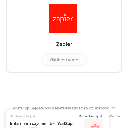
Zapier
Lihat Demo
WhatsApp Logo are brand assets and trademark of Facebook, Inc.
WatZap is not in partnership, sponsored or endorsed by Facebook, Inc.
Produk Terjual
15 menit yang lalu
Indah
baru saja membeli
WatZap