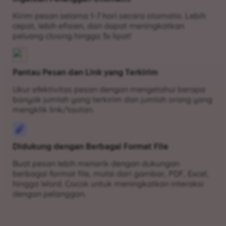
Kirim pesan selama 1-7 hari secara otomatis. Lebih
cepat, lebih efisien, dan dapat meningkatkan
peluang closing hingga 3x lipat!
Pantau Pesan dan Link yang Terkirim
Ukur efektivitas pesan dengan mengetahui berapa
banyak jumlah yang terkirim dan jumlah orang yang
mengklik link/tautan.
Didukung dengan Berbagai Format File
Buat pesan lebih menarik dengan dukungan
berbagai format file, mulai dari gambar, PDF, Excel,
hingga Word. Cocok untuk meningkatkan interaksi
dengan pelanggan.