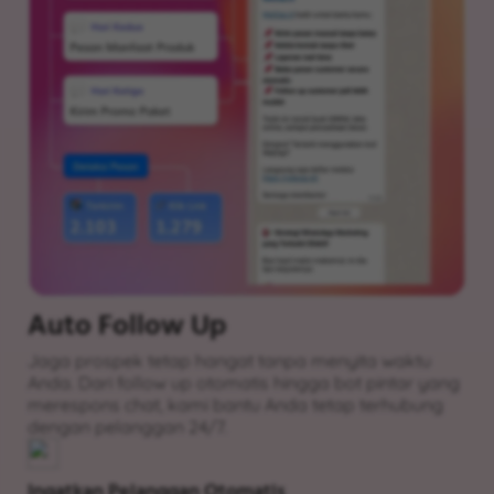
Auto Follow Up
Jaga prospek tetap hangat tanpa menyita waktu
Anda. Dari follow up otomatis hingga bot pintar yang
merespons chat, kami bantu Anda tetap terhubung
dengan pelanggan 24/7.
Ingatkan Pelanggan Otomatis