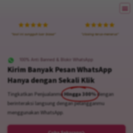
"tool ini sungguh luar biasa"
"closing terus-menerus"
100% Anti Banned & Blokir WhatsApp
Kirim Banyak Pesan WhatsApp
Hanya dengan Sekali Klik
Tingkatkan Penjualanmu
Hingga 300%
dengan
berinteraksi langsung dengan pelangganmu
menggunakan WhatsApp.