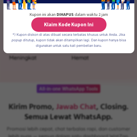
tanpa gangguan.
Satu nomor, bisa akses pakai App dan API secara
Kupon ini akan
DIHAPUS
dalam waktu 2 jam
bersamaan tanpa perlu beli nomor baru.
Klaim Kode Kupon Ini
3
x
50
%
*) Kupon diskon di atas dibuat secara terbatas khusus untuk Anda. Jika
popup
ditutup, kupon tidak akan ditampilkan lagi. Dan kupon hanya bisa
digunakan untuk satu kali pembelian baru.
Lipat Omzet
Promosi Lebih
Meningkat
Hemat
All-in-one WhatsApp Tools
Kirim Promo,
Jawab Chat
, Closing.
Semua Lewat WhatsApp.
Promosi lebih cepat, chat terbalas rapi, dan customer
lebih puas — semua dalam satu dashboard WatZap.