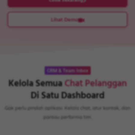
Coba Sekarang
Lihat Demo
CRM & Team Inbox
Kelola Semua
Chat Pelanggan
Di Satu Dashboard
Gak perlu pindah aplikasi. Kelola chat, atur kontak, dan
pantau performa tim.