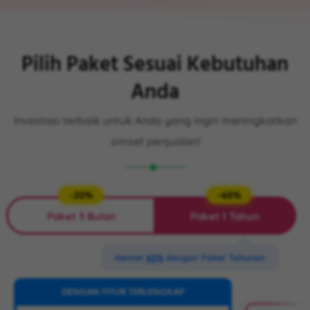
Pilih Paket Sesuai Kebutuhan
Anda
Investasi terbaik untuk Anda yang ingin meningkatkan
omset penjualan!
-20%
-60%
Paket 3 Bulan
Paket 1 Tahun
Hemat
60%
dengan Paket Tahunan
DENGAN FITUR TERLENGKAP