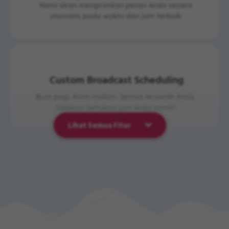
Kami akan mengirimkan pesan Anda secara
otomatis pada waktu dan jam terbaik
Custom Broadcast Scheduling
Buat pagi, Kirim malam. Semua terserah Anda.
Silahkan tentukan jam Anda sendiri
Lihat Semua Fitur
Auto Follow Up
Reminder & Follow Up customer otomatis bikin
closing rate meningkat hingga 3x lipat.