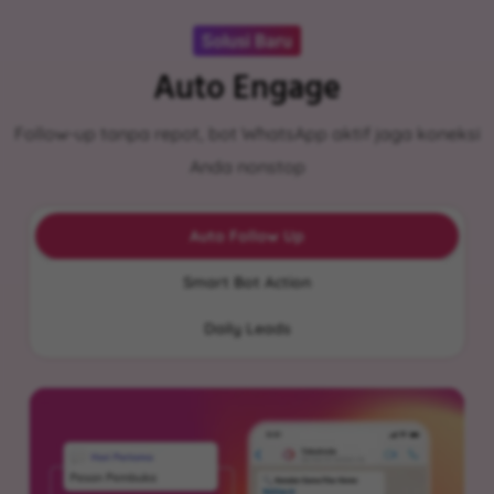
Solusi Baru
Auto Engage
Follow-up tanpa repot, bot WhatsApp aktif jaga koneksi
Anda nonstop
Auto Follow Up
Smart Bot Action
Daily Leads