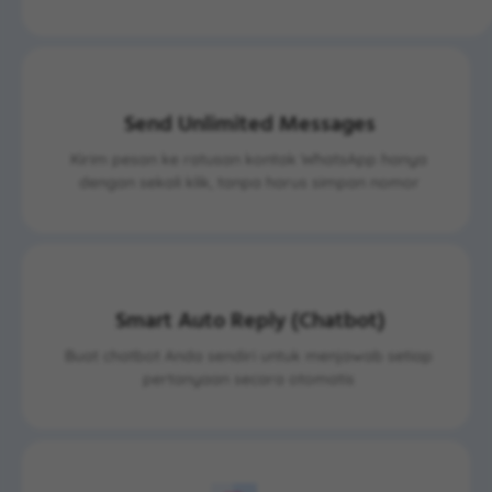
Send Unlimited Messages
Kirim pesan ke ratusan kontak WhatsApp hanya
dengan sekali klik, tanpa harus simpan nomor
Smart Auto Reply (Chatbot)
Buat chatbot Anda sendiri untuk menjawab setiap
pertanyaan secara otomatis