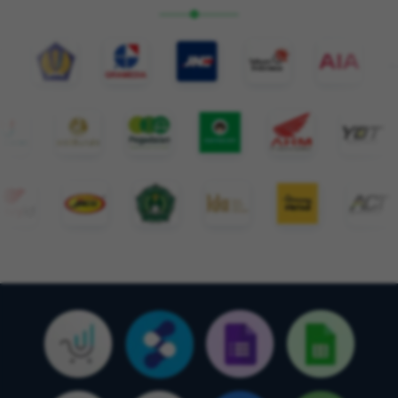
Smart Bot Action
Bot Canggih dengan berbagai action bikin aktivitas
di WhatsApp jadi produktif.
Daily Leads
Kelola Database Customer di WhatsApp jadi lebih
mudah dan menyenangkan.