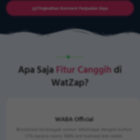
Tingkatkan Konversi Penjualan Saya
Apa Saja
Fitur Canggih
di
WatZap?
WABA Official
Broadcast ke banyak nomor WhatsApp dengan button
CTA secara resmi, 100% anti banned dan stabil.