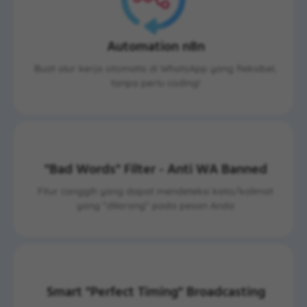
Automation n8n
Buat alur kerja otomatis di WhatsApp yang fleksibel,
tanpa perlu coding!
"Bad Words" Filter - Anti WA Banned
Fitur canggih yang dapat mendeteksi kata/kalimat
yang "dilarang" pada pesan Anda
Smart "Perfect Timing" Broadcasting